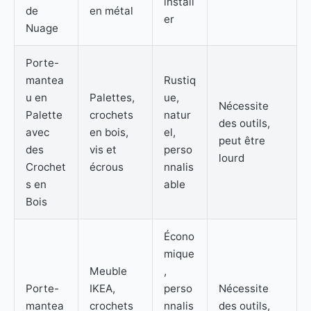
install
de
en métal
er
Nuage
Porte-
mantea
Rustiq
u en
Palettes,
ue,
Nécessite
Palette
crochets
natur
des outils,
avec
en bois,
el,
peut être
des
vis et
perso
lourd
Crochet
écrous
nnalis
s en
able
Bois
Écono
mique
Meuble
,
Porte-
IKEA,
perso
Nécessite
mantea
crochets
nnalis
des outils,