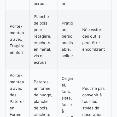
écrous
er
Planche
de bois
Pratiq
Porte-
pour
ue,
Nécessite
mantea
l’étagère,
perso
des outils,
u avec
crochets
nnalis
peut être
Étagère
en métal,
able,
encombrant
en Bois
vis et
solide
écrous
Porte-
Origin
mantea
Pateres
al,
u avec
en forme
Peut ne pas
fantai
des
de nuage,
convenir à
siste,
Pateres
planche
tous les
facile
en
de bois,
styles de
à
Forme
crochets
décoration