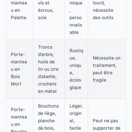
mantea
vis et
mique
lourd,
u en
écrous,
,
nécessite
Palette
scie
perso
des outils
nnalis
able
Troncs
Rustiq
Porte-
d’arbre,
ue,
Nécessite un
mantea
huile de
uniqu
traitement,
u en
lin ou cire
e,
peut être
Bois
d’abeille,
écolo
fragile
Mort
crochets
gique
en métal
Bouchons
Léger,
Porte-
de liège,
origin
mantea
planche
al,
Peut ne pas
u en
de bois,
facile
supporter de
Boucho