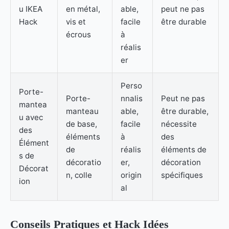
u IKEA
en métal,
able,
peut ne pas
Hack
vis et
facile
être durable
écrous
à
réalis
er
Perso
Porte-
Porte-
nnalis
Peut ne pas
mantea
manteau
able,
être durable,
u avec
de base,
facile
nécessite
des
éléments
à
des
Élément
de
réalis
éléments de
s de
décoratio
er,
décoration
Décorat
n, colle
origin
spécifiques
ion
al
Conseils Pratiques et Hack Idées