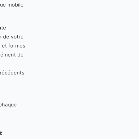
que mobile
nte
n de votre
, et formes
élément de
 précédents
 chaque
e