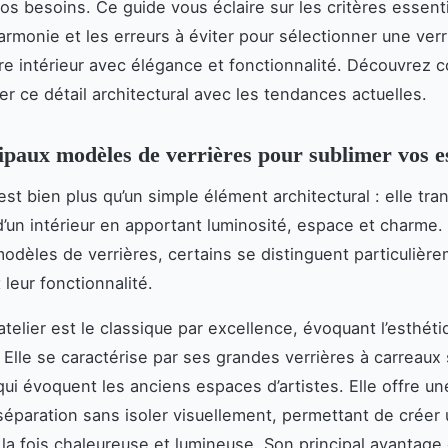
os besoins. Ce guide vous éclaire sur les critères essenti
armonie et les erreurs à éviter pour sélectionner une verr
re intérieur avec élégance et fonctionnalité. Découvrez
er ce détail architectural avec les tendances actuelles.
ipaux modèles de verrières pour sublimer vos e
est bien plus qu’un simple élément architectural : elle tr
d’un intérieur en apportant luminosité, espace et charme.
dèles de verrières, certains se distinguent particulière
t leur fonctionnalité.
atelier est le classique par excellence, évoquant l’esthét
e. Elle se caractérise par ses grandes verrières à carreau
 qui évoquent les anciens espaces d’artistes. Elle offre un
séparation sans isoler visuellement, permettant de créer
la fois chaleureuse et lumineuse. Son principal avantage