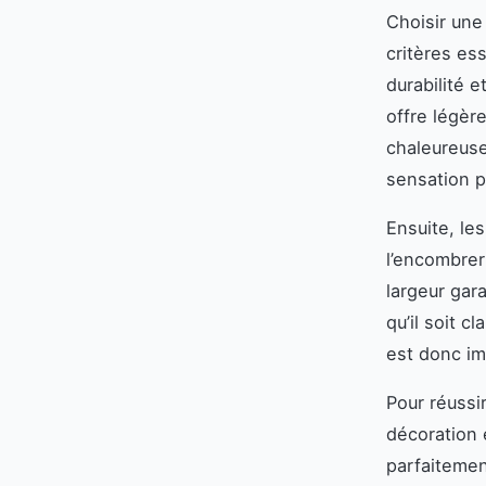
Choisir une
critères ess
durabilité e
offre légèr
chaleureuse 
sensation p
Ensuite, le
l’encombrer
largeur gar
qu’il soit c
est donc im
Pour réussir
décoration 
parfaitement