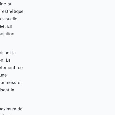
sine ou
 l’esthétique
 visuelle
rée. En
solution
risant la
on. La
lètement, ce
 une
sur mesure,
isant la
n maximum de