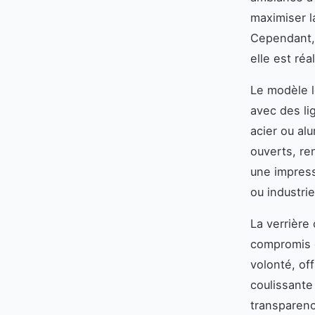
maximiser l
Cependant, 
elle est réa
Le modèle l
avec des li
acier ou al
ouverts, ren
une impress
ou industrie
La verrière
compromis e
volonté, off
coulissante
transparenc