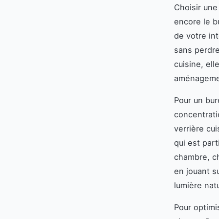
Choisir une
encore le bu
de votre in
sans perdre
cuisine, ell
aménagement
Pour un bure
concentrati
verrière cu
qui est par
chambre, ch
en jouant s
lumière natu
Pour optimi