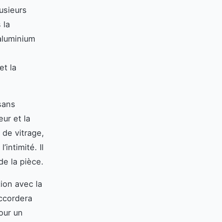
usieurs
 la
’aluminium
et la
sans
ur et la
 de vitrage,
’intimité. Il
de la pièce.
tion avec la
accordera
pour un