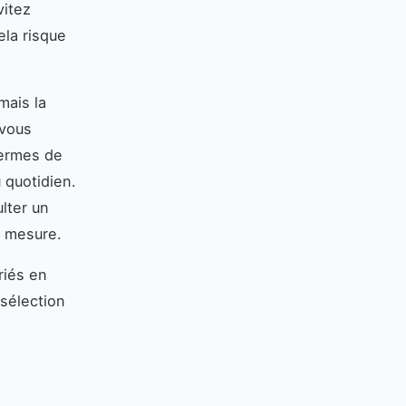
vitez
ela risque
mais la
 vous
termes de
 quotidien.
lter un
r mesure.
riés en
 sélection