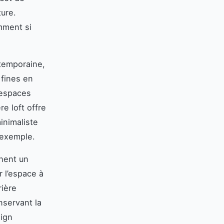
ture.
mment si
ntemporaine,
 fines en
 espaces
re loft offre
inimaliste
r exemple.
chent un
 l’espace à
rière
nservant la
sign