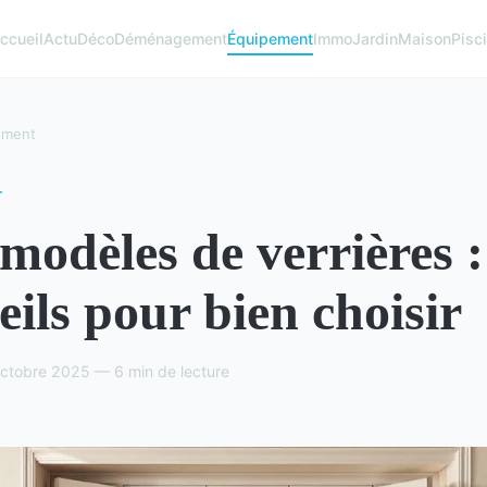
ccueil
Actu
Déco
Déménagement
Équipement
Immo
Jardin
Maison
Pisc
ement
T
modèles de verrières :
eils pour bien choisir
ctobre 2025 — 6 min de lecture