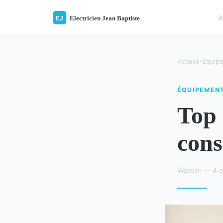
A
Accueil
›
Équip
ÉQUIPEMEN
Top 
cons
Wassim — 4 o