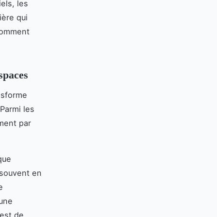
els, les
ière qui
 comment
spaces
ansforme
 Parmi les
ment par
ique
x souvent en
e
 une
 est de