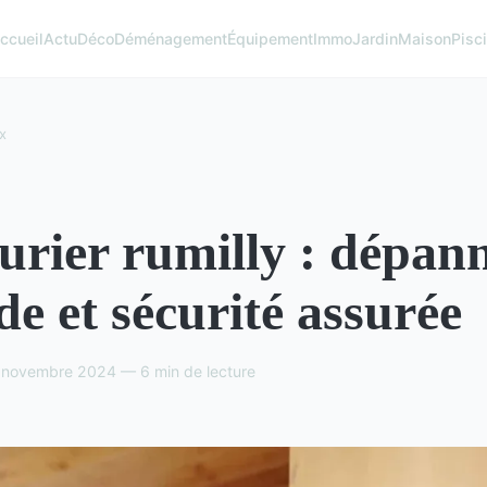
ccueil
Actu
Déco
Déménagement
Équipement
Immo
Jardin
Maison
Pisc
x
urier rumilly : dépan
de et sécurité assurée
novembre 2024 — 6 min de lecture