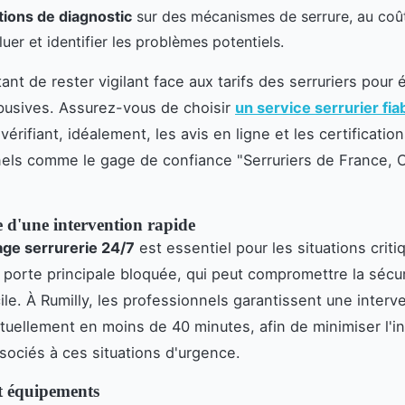
tions de diagnostic
sur des mécanismes de serrure, au coût
uer et identifier les problèmes potentiels.
tant de rester vigilant face aux tarifs des serruriers pour é
busives. Assurez-vous de choisir
un service serrurier fia
 vérifiant, idéalement, les avis en ligne et les certificatio
els comme le gage de confiance "Serruriers de France, 
 d'une intervention rapide
ge serrurerie 24/7
est essentiel pour les situations criti
orte principale bloquée, qui peut compromettre la sécur
ile. À Rumilly, les professionnels garantissent une interv
ituellement en moins de 40 minutes, afin de minimiser l'i
ssociés à ces situations d'urgence.
et équipements