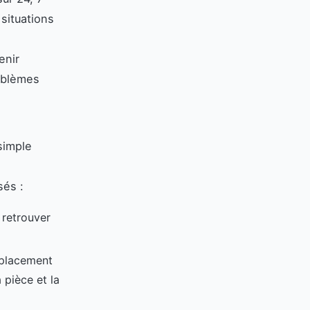
situations
enir
oblèmes
simple
s
sés :
 retrouver
emplacement
 pièce et la