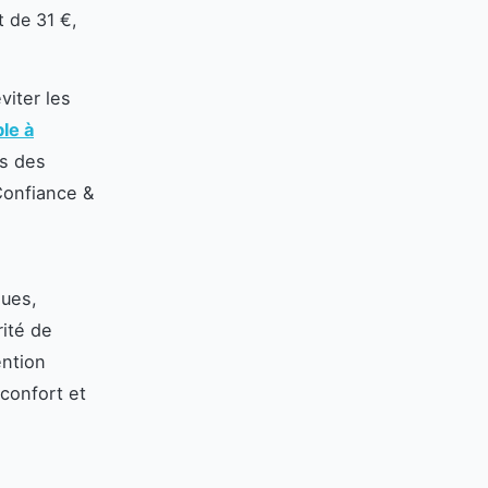
 de 31 €,
viter les
ble à
ns des
Confiance &
ques,
ité de
ention
nconfort et