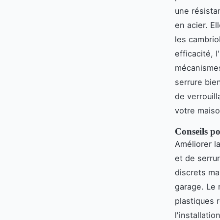
une résista
en acier. E
les cambrio
efficacité,
mécanismes 
serrure bien
de verrouill
votre maiso
Conseils po
Améliorer l
et de serru
discrets ma
garage. Le 
plastiques r
l'installat