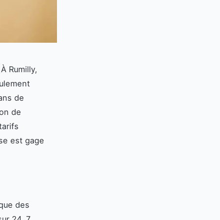
À Rumilly,
eulement
sans de
ion de
tarifs
ise est gage
 que des
ur 24, 7