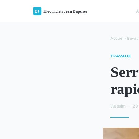
A
Accueil
›
Travau
TRAVAUX
Serr
rapi
Wassim — 29 