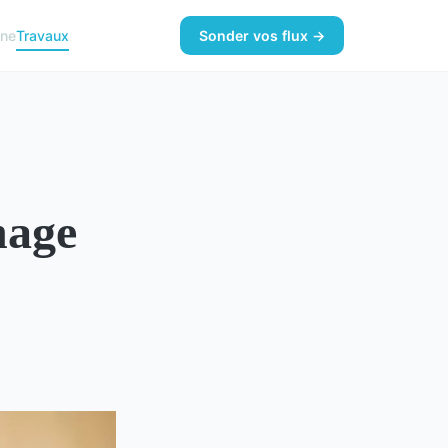
ine
Travaux
Sonder vos flux →
nage