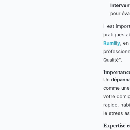
Interven
pour éval
Il est impor
pratiques a
Rumilly
, en
professionn
Qualité".
Importance
Un
dépanna
comme une p
votre domic
rapide, hab
le stress a
Expertise 