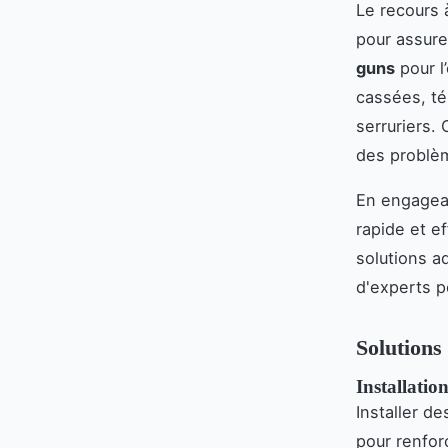
Le recours
pour assure
guns
pour l
cassées, té
serruriers.
des problèm
En engagea
rapide et e
solutions a
d'experts p
Solutions
Installatio
Installer d
pour renfor