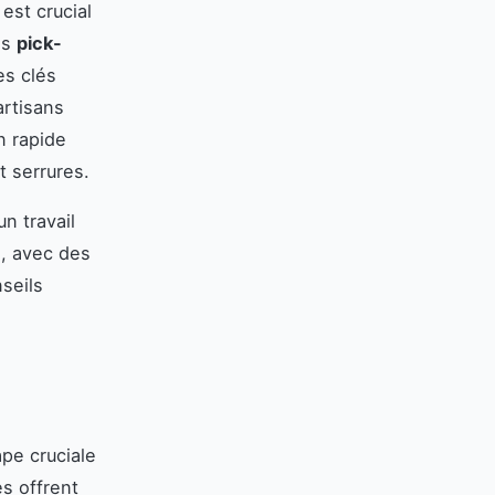
est crucial
es
pick-
es clés
artisans
n rapide
t serrures.
un travail
e, avec des
seils
pe cruciale
es offrent