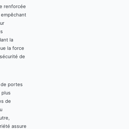
re renforcée
s, empêchant
ur
es
ant la
bue la force
 sécurité de
n de portes
 plus
es de
u
utre,
riété assure